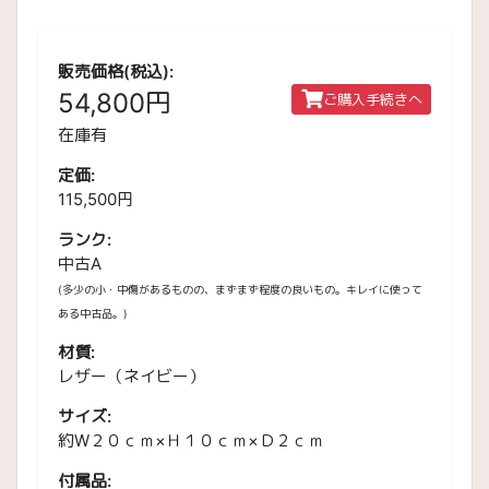
販売価格(税込):
54,800円
ご購入手続きへ
在庫有
定価:
115,500円
ランク:
中古A
(多少の小・中傷があるものの、まずまず程度の良いもの。キレイに使って
ある中古品。)
材質:
レザー（ネイビー）
サイズ:
約W２０ｃｍ×Ｈ１０ｃｍ×Ｄ２ｃｍ
付属品: