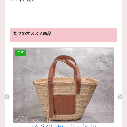
丸ヤのオススメ商品
目玉
目
 ダミ
ロエベ バスケットバッグ ミディアム
ロエ