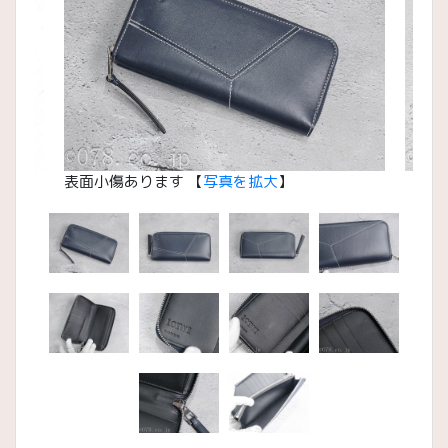
表面小傷あります 【
写真を拡大
】
【
写