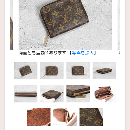
両面とも型崩れあります 【
写真を拡大
】
両面と