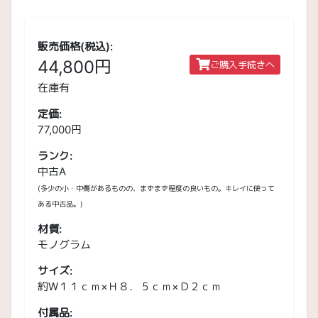
販売価格(税込):
44,800円
ご購入手続きへ
在庫有
定価:
77,000円
ランク:
中古A
(多少の小・中傷があるものの、まずまず程度の良いもの。キレイに使って
ある中古品。)
材質:
モノグラム
サイズ:
約W１１ｃｍ×Ｈ８．５ｃｍ×Ｄ２ｃｍ
付属品: