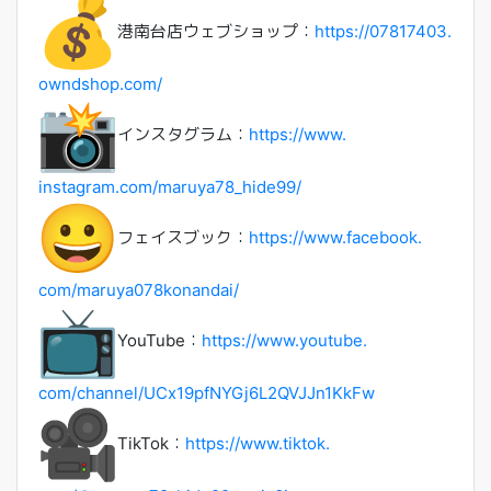
港南台店ウェブショップ：
https://07817403.
owndshop.com/
インスタグラム：
https://www.
instagram.com/maruya78_hide99/
フェイスブック：
https://www.facebook.
com/maruya078konandai/
YouTube：
https://www.youtube.
com/channel/
UCx19pfNYGj6L2QVJJn1KkFw
TikTok：
https://www.tiktok.