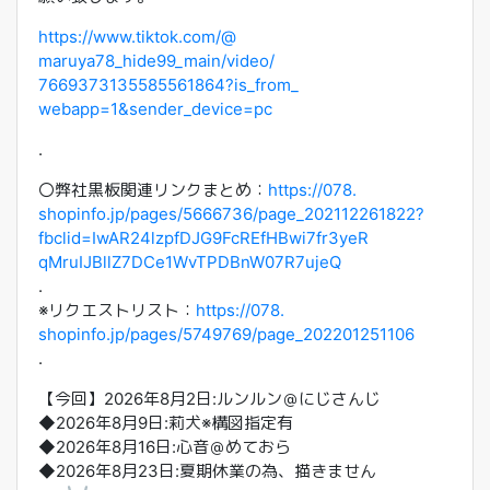
https://www.tiktok.com/@
maruya78_hide99_main/video/
7669373135585561864?is_from_
webapp=1&sender_device=pc
.
〇弊社黒板関連リンクまとめ：
https://078.
shopinfo.jp/pages/5666736/
page_202112261822?
fbclid=
IwAR24lzpfDJG9FcREfHBwi7fr3yeR
qMruIJBllZ7DCe1WvTPDBnW07R7uje
Q
.
※リクエストリスト：
https://078.
shopinfo.jp/pages/5749769/
page_202201251106
.
【今回】2026年8月2日:ルンルン＠にじさんじ
◆2026年8月9日:莉犬※構図指定有
◆2026年8月16日:心音＠めておら
◆2026年8月23日:夏期休業の為、描きません