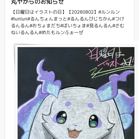
丸ヤからのお知らせ
【日曜日はイラストの日】【20260802】#ルンルン
#lunlun#るんちょんまっと#るんるんびじちかん#つけ
るんるん#おちょまだち#ぼいちょま#見るんるん#さむ
ねいるんるん#めたもルンふぉーぜ