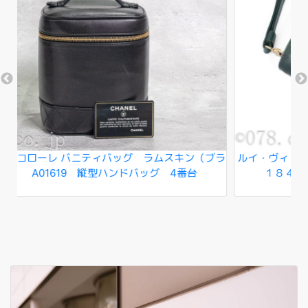
ブラ
ルイ・ヴィトン バイカル タイガ（エピセア） Ｍ３０
ル
１８４ セカンドバッグ（クラッチバッグ）