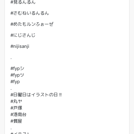
#見るんるん
#さむねいるんるん
#めたもルンふぉーぜ
#にじさんじ
#nijisanji
.
#fypシ
#fypツ
#fyp
.
#日曜日はイラストの日 !!
#丸ヤ
#戸塚
#港南台
#質屋
.