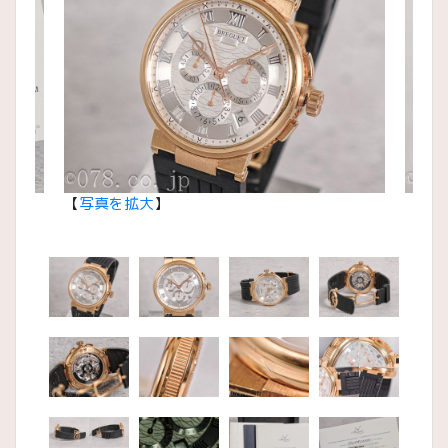
【
写真を拡大
】
【
写