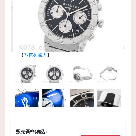
【
写真を拡大
】
【
写
販売価格(税込):