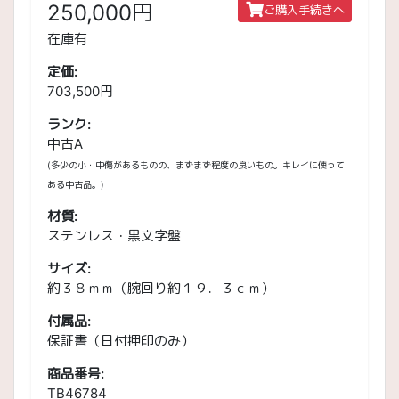
250,000円
ご購入手続きへ
在庫有
定価:
703,500円
ランク:
中古A
(多少の小・中傷があるものの、まずまず程度の良いもの。キレイに使って
ある中古品。)
材質:
ステンレス・黒文字盤
サイズ:
約３８ｍｍ（腕回り約１９．３ｃｍ）
付属品:
保証書（日付押印のみ）
商品番号:
TB46784