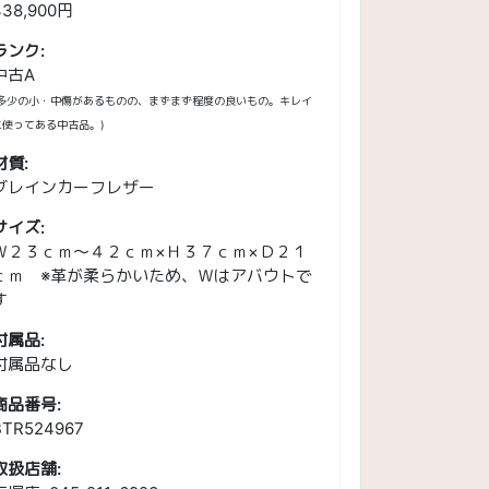
438,900円
ランク:
中古A
(多少の小・中傷があるものの、まずまず程度の良いもの。キレイ
に使ってある中古品。)
材質:
グレインカーフレザー
サイズ:
Ｗ２３ｃｍ～４２ｃｍ×Ｈ３７ｃｍ×Ｄ２１
ｃｍ ※革が柔らかいため、Ｗはアバウトで
す
付属品:
大
】
付属品なし
商品番号:
BTR524967
取扱店舗: