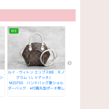
目玉
目玉
３５
ルイ・ヴィトン エリプスBB モノ
ルイ・ヴィトン メッセ
ン
グラム（ＬＶマッチ）
ＰＭ タイガ（ノワ
M20750 ハンドバッグ兼ショル
M30265 斜め掛けシ
ダーバッグ ※付属丸型ポーチ無し
ッグ