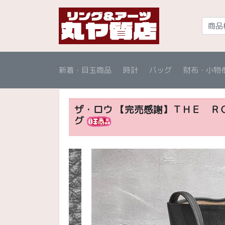
新着・目玉商品
時計
バッグ
財布・小物
ザ・ロウ 【完売感謝】ＴＨＥ Ｒ
グ