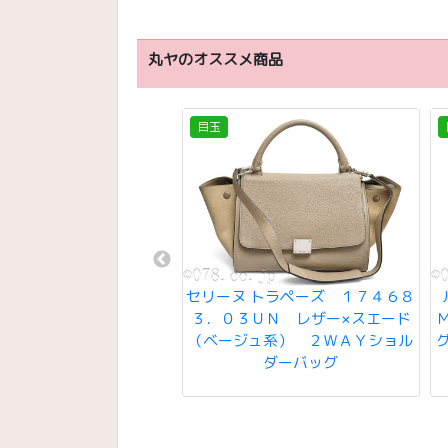
丸ヤのオススメ商品
目玉
ィトン クエスト・メッセ
セリーヌ トラペーズ １７４６８
 モノグラム マカサー
３．０３ＵＮ レザー×スエード
73 斜め掛けショルダーバ
（ベージュ系） ２ＷＡＹショル
ハンドバッグ ＲＦＩＤ仕
ダーバッグ
様