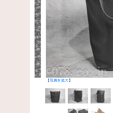
【
写真を拡大
】