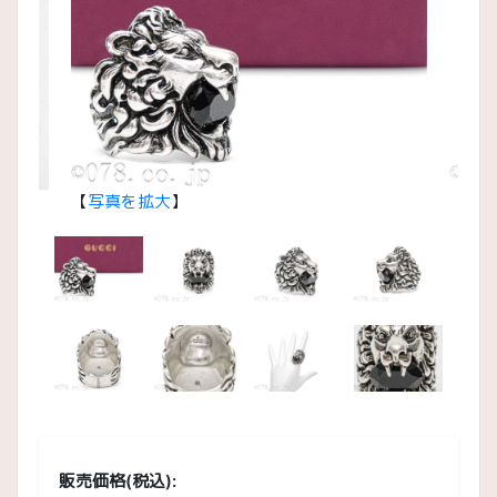
【
写真を拡大
】
【
写
販売価格(税込):