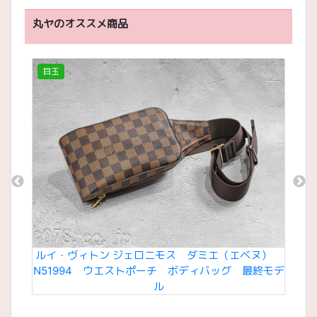
丸ヤのオススメ商品
目玉
目
モノグ
ルイ・ヴィトン ジェロニモス ダミエ（エベヌ）
クリ
ーバッ
N51994 ウエストポーチ ボディバッグ 最終モデ
エ
ル