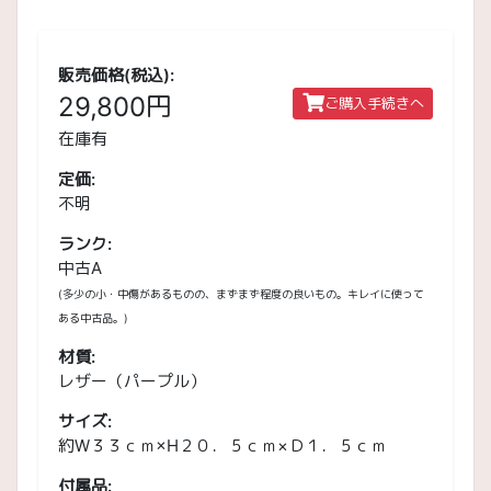
販売価格(税込):
29,800円
ご購入手続きへ
在庫有
定価:
不明
ランク:
中古A
(多少の小・中傷があるものの、まずまず程度の良いもの。キレイに使って
ある中古品。)
材質:
レザー（パープル）
サイズ:
約W３３ｃｍ×H２０．５ｃｍ×Ｄ１．５ｃｍ
付属品: