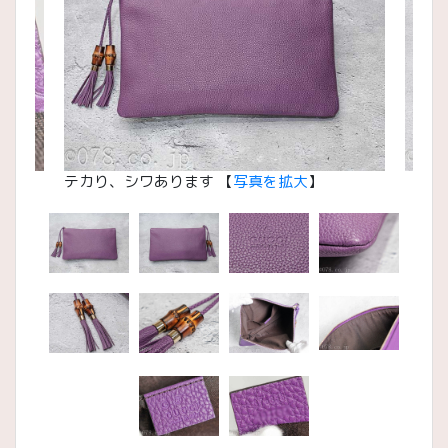
テカり、シワあります 【
写真を拡大
】
【
写