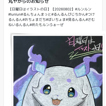
丸ヤからのお知らせ
【日曜日はイラストの日】【20260802】#ルンルン
#lunlun#るんちょんまっと#るんるんびじちかん#つけ
るんるん#おちょまだち#ぼいちょま#見るんるん#さむ
ねいるんるん#めたもルンふぉーぜ