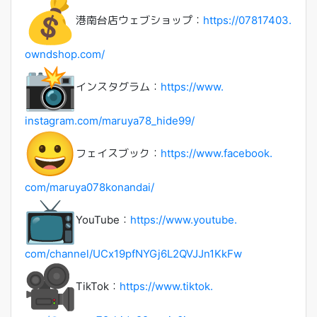
港南台店ウェブショップ：
https://07817403.
owndshop.com/
インスタグラム：
https://www.
instagram.com/maruya78_hide99/
フェイスブック：
https://www.facebook.
com/maruya078konandai/
YouTube：
https://www.youtube.
com/channel/
UCx19pfNYGj6L2QVJJn1KkFw
TikTok：
https://www.tiktok.