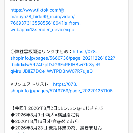
https://www.tiktok.com/@
maruya78_hide99_main/video/
7669373135585561864?is_from_
webapp=1&sender_device=pc
.
〇弊社黒板関連リンクまとめ：
https://078.
shopinfo.jp/pages/5666736/
page_202112261822?
fbclid=
IwAR24lzpfDJG9FcREfHBwi7fr3yeR
qMruIJBllZ7DCe1WvTPDBnW07R7uje
Q
.
※リクエストリスト：
https://078.
shopinfo.jp/pages/5749769/
page_202201251106
.
【今回】2026年8月2日:ルンルン＠にじさんじ
◆2026年8月9日:莉犬※構図指定有
◆2026年8月16日:心音＠めておら
◆2026年8月23日:夏期休業の為、描きません