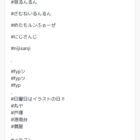
#見るんるん
#さむねいるんるん
#めたもルンふぉーぜ
#にじさんじ
#nijisanji
.
#fypシ
#fypツ
#fyp
.
#日曜日はイラストの日 !!
#丸ヤ
#戸塚
#港南台
#質屋
.