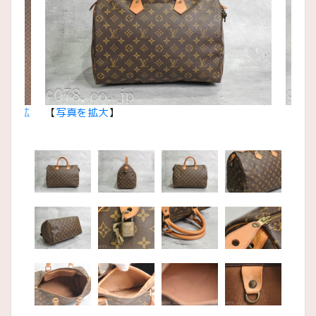
真を拡
【
写真を拡大
】
【
写