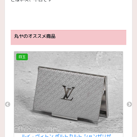
丸ヤのオススメ商品
目玉
目
イアデ
ルイ・ヴィトン ポルトカルト シャンゼリゼ
ル